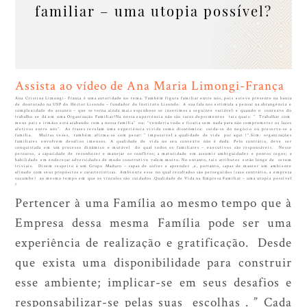
familiar – uma utopia possível?
Assista ao vídeo de Ana Maria Limongi-França
Ana Cristina Limongi- França é uma autoridade no tema. Também figura familiar entre nós, pois esteve presente na banca
de doutorado na USP do Héctor Lisondo – fundador do Instituto Lisondo. A sua fala nos estimula a pensar na abrangência e
complexidade do assunto – que se torna ainda mais espinhoso se inserimos a seguinte variável: e quando o contexto do
trabalho se dá em uma Organização Familiar?Na nossa experiência não são raros depoimentos tais quais: ” Trabalhar com
meus pais e irmãos está acabando com a nossa família” ou: “venderia tudo e ficaria sem nada para não comprometer os laços
afetivos entre nós”. As frases revelam uma experiência vivida como dicotômica: cuida-se do negócio ou preserva-se a
família. Muitas vezes, também afirma-se com pesar: ” impossível a qualidade de vida por aqui !”.Sim: organizações
familiares envolvem desafios imensos. A qualidade de vida no seu contexto não é dada. Pelo contrário, deve ser
conquistada em um processo dinâmico e mutável do qual todos os familiares – executivos são responsáveis. Nesse
percurso, a capacidade de reconhecer e manejar os conflitos; a maturidade em assumir ambiguidades e pontos cegos; a
habilidade em endereçar adversidades de modo construtivo valem muito. No entanto, tais atributos estão longe de serem
triviais. Dizem respeito à um Grupo Maduro – capaz de sofrer e aprender ,e, portanto, capaz de manter um ambiente
afinado com seus propósitos e características. Ambiente esse no qual resultados são perseguidos (caso contrário, a empresa
sucumbe) ao mesmo tempo em que os vínculos são cuidados .Qualidade de Vida na Empresa Familiar – uma utopia possível
?
Pertencer à uma Família ao mesmo tempo que à
Empresa dessa mesma Família pode ser uma
experiência de realização e gratificação. Desde
que exista uma disponibilidade para construir
esse ambiente; implicar-se em seus desafios e
responsabilizar-se pelas suas escolhas . ” Cada