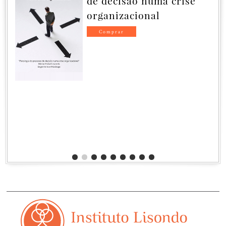
Catástrofe, ou
Catástrofe sem
Governança
GOVERNANÇA SEM CATÁSTROFE,
OU CATÁSTROFE SEM
GOVERNANÇA
Fatores ocultos da governança
corporativa.
Héctor Rafael Lisondo
Junho de 2024
Comprar