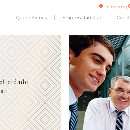
11 9 9395-8989
|
Quem Somos
Empresa familiar
Coac
elicidade
iar