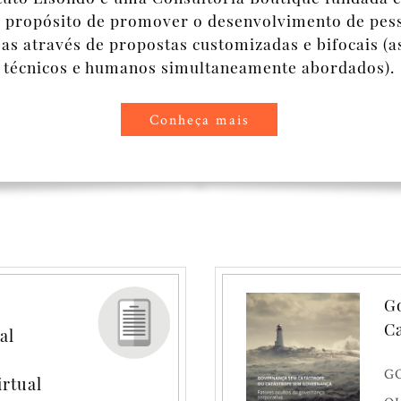
 propósito de promover o desenvolvimento de pes
s através de propostas customizadas e bifocais (a
técnicos e humanos simultaneamente abordados).
Conheça mais
so de decisão numa
Go
Ca
al
G
irtual