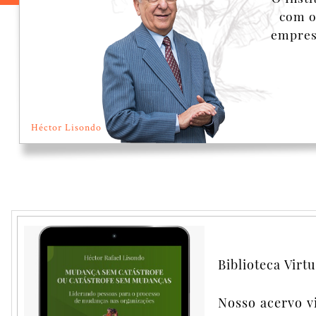
com o
empresa
Héctor Lisondo
Psicologia do proces
crise organizacional
Biblioteca Virtu
Nosso acervo v
Comprar