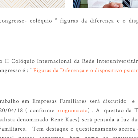
ongresso- colóquio ” figuras da diferença e o disp
 II Colóquio Internacional da Rede Interuniversit
ngresso é : “
Figuras da Diferença e o dispositivo psica
abalho em Empresas Familiares será discutido e 
, 20/04/18 ( conforme
) . A questão da T
programação
nalista denominado René Kaes) será pensada à luz da
Familiares. Tem destaque o questionamento acerca d
autoral nesses contextos, bem como os atraves