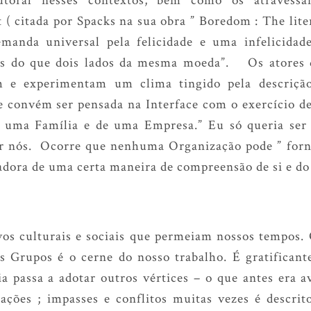
 citada por Spacks na sua obra ” Boredom : The litera
manda universal pela felicidade e uma infelicidad
s do que dois lados da mesma moeda”. Os atores 
 e experimentam um clima tingido pela descrição
de convém ser pensada na Interface com o exercício de
 uma Família e de uma Empresa.” Eu só queria ser f
r nós. Ocorre que nenhuma Organização pode ” fornec
adora de uma certa maneira de compreensão de si e d
s culturais e sociais que permeiam nossos tempos. 
s Grupos é o cerne do nosso trabalho. É gratificant
a passa a adotar outros vértices – o que antes era av
ações ; impasses e conflitos muitas vezes é descri