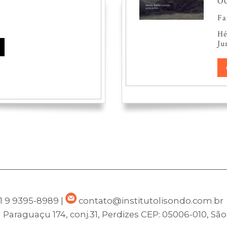
O
Fa
He
Ju
1 9 9395-8989
|
contato@institutolisondo.com.br
 Paraguaçu 174, conj.31, Perdizes
CEP: 05006-010, Sã