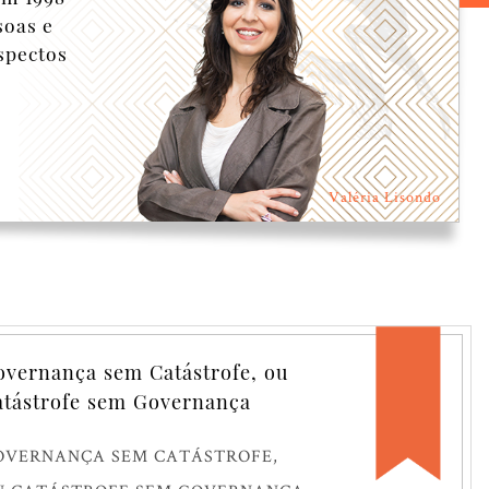
soas e
spectos
Valéria Lisondo
vernança sem Catástrofe, ou
tástrofe sem Governança
OVERNANÇA SEM CATÁSTROFE,