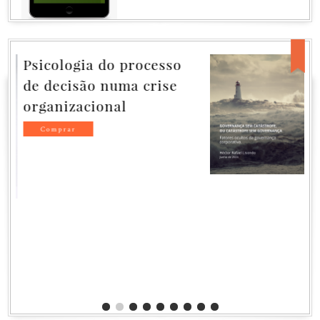
Governança sem
Catástrofe, ou
Catástrofe sem
Governança
GOVERNANÇA SEM CATÁSTROFE,
OU CATÁSTROFE SEM
GOVERNANÇA
Fatores ocultos da governança
corporativa.
Héctor Rafael Lisondo
Junho de 2024
Comprar