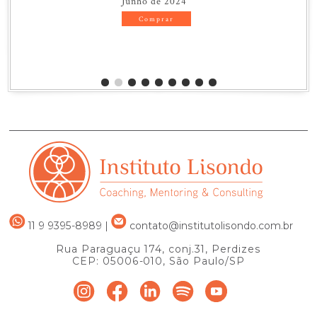
Junho de 2024
Comprar
11 9 9395-8989
|
contato@institutolisondo.com.br
Rua Paraguaçu 174, conj.31, Perdizes
CEP: 05006-010, São Paulo/SP