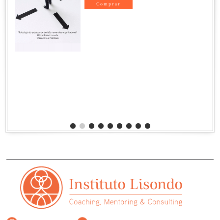
Governança
GOVERNANÇA SEM CATÁSTROFE,
OU CATÁSTROFE SEM
GOVERNANÇA
Fatores ocultos da governança
corporativa.
Héctor Rafael Lisondo
Junho de 2024
Comprar