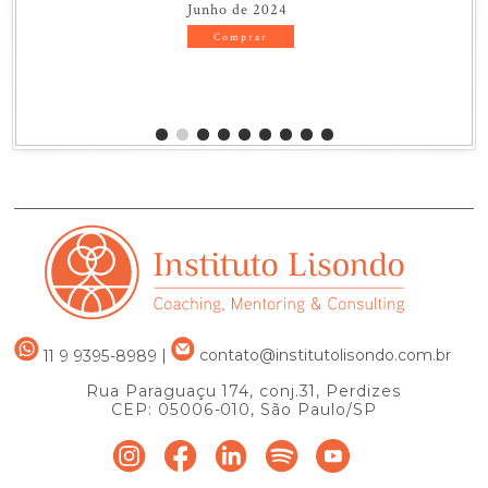
Junho de 2024
Comprar
11 9 9395-8989
|
contato@institutolisondo.com.br
Rua Paraguaçu 174, conj.31, Perdizes
CEP: 05006-010, São Paulo/SP