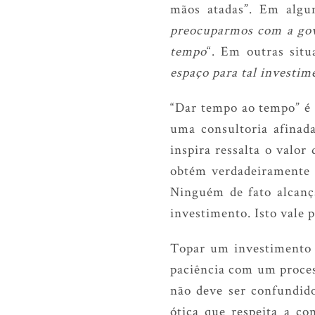
mãos atadas”. Em algun
preocuparmos com a gov
tempo
“. Em outras situ
espaço para tal investim
“Dar tempo ao tempo” é 
uma consultoria afinad
inspira ressalta o valo
obtém verdadeiramente s
Ninguém de fato alcanç
investimento. Isto vale p
Topar um investimento e
paciência com um proces
não deve ser confundi
ótica que respeita a co