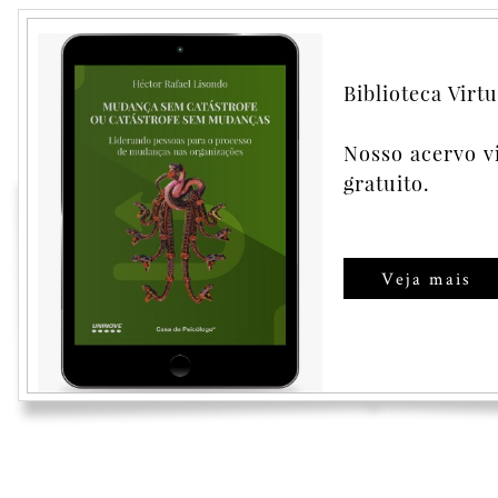
Psicologia do proces
crise organizacional
Biblioteca Virtu
Nosso acervo v
Comprar
gratuito.
Veja mais