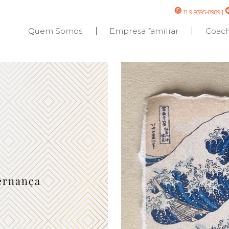
11 9 9395-8989
|
Quem Somos
Empresa familiar
Coac
ernança