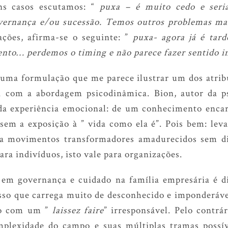
s casos escutamos: “
puxa – é muito cedo e seria
ernança e/ou sucessão. Temos outros problemas mai
ações, afirma-se o seguinte: ”
puxa- agora já é tar
ento… perdemos o timing e não parece fazer sentido i
uma formulação que me parece ilustrar um dos atribu
a com a abordagem psicodinâmica. Bion, autor da ps
r da experiência emocional: de um conhecimento enca
em a exposição à ” vida como ela é”. Pois bem: lev
a movimentos transformadores amadurecidos sem dis
ara indivíduos, isto vale para organizações.
m governança e cuidado na família empresária é di
so que carrega muito de desconhecido e imponderável
do com um ”
laissez faire
” irresponsável. Pelo contrá
mplexidade do campo e suas múltiplas tramas possí