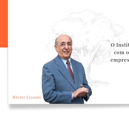
O Inst
com o
empresa
Héctor Lisondo