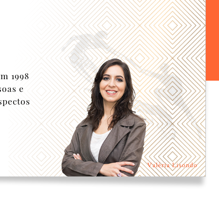
em 1998
soas e
spectos
Valéria Lisondo