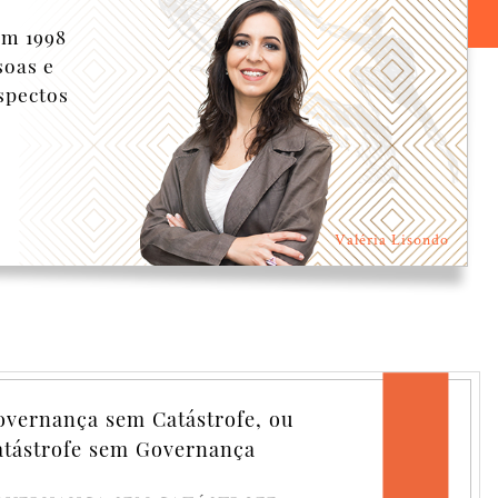
em 1998
soas e
spectos
Valéria Lisondo
vernança sem Catástrofe, ou
tástrofe sem Governança