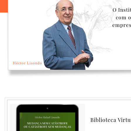
O Inst
com o
empresa
Héctor Lisondo
Psicologia do proces
crise organizacional
Biblioteca Virtu