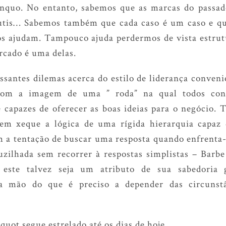
nquo. No entanto, sabemos que as marcas do passad
utis… Sabemos também que cada caso é um caso e qu
nos ajudam. Tampouco ajuda perdermos de vista estrutu
arcado é uma delas.
ssantes dilemas acerca do estilo de liderança conven
com a imagem de uma ” roda” na qual todos con
 capazes de oferecer as boas ideias para o negócio. 
em xeque a lógica de uma rígida hierarquia capaz 
m a tentação de buscar uma resposta quando enfrenta-
uzilhada sem recorrer à respostas simplistas – Barbe
ste talvez seja um atributo de sua sabedoria g
a mão do que é preciso a depender das circunstâ
ot segue estrelado até os dias de hoje.