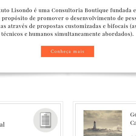
ituto Lisondo é uma Consultoria Boutique fundada 
 propósito de promover o desenvolvimento de pes
s através de propostas customizadas e bifocais (a
técnicos e humanos simultaneamente abordados).
Conheça mais
so de decisão numa
Go
Ca
al