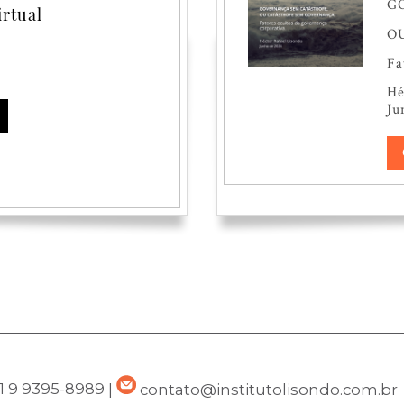
G
irtual
O
Fa
He
Ju
1 9 9395-8989
|
contato@institutolisondo.com.br