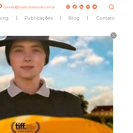
contato@institutolisondo.com.br
hing
Publicações
Blog
Contato