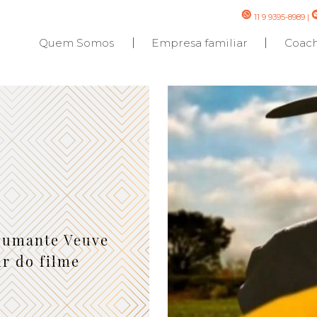
11 9 9395-8989
|
Quem Somos
Empresa familiar
Coac
spumante Veuve
ir do filme