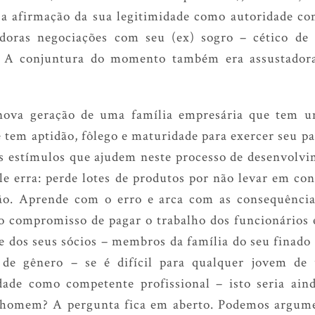
; a afirmação da sua legitimidade como autoridade 
adoras negociações com seu (ex) sogro – cético de 
. A conjuntura do momento também era assustador
va geração de uma família empresária que tem um
 tem aptidão, fôlego e maturidade para exercer seu p
os estímulos que ajudem neste processo de desenvolvi
le erra: perde lotes de produtos por não levar em con
ção. Aprende com o erro e arca com as consequência
 o compromisso de pagar o trabalho dos funcionários
e dos seus sócios – membros da família do seu finad
de gênero – se é difícil para qualquer jovem de 
dade como competente profissional – isto seria ain
homem? A pergunta fica em aberto. Podemos argumen