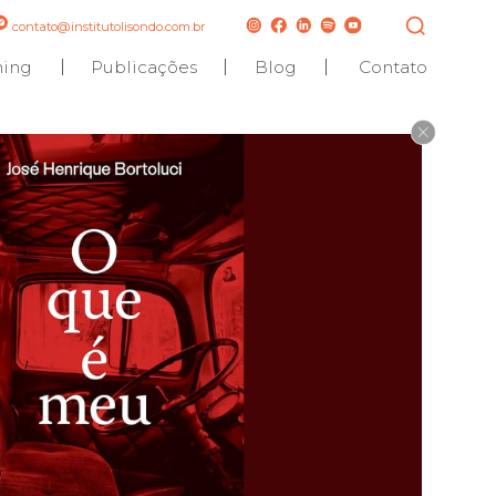
contato@institutolisondo.com.br
hing
Publicações
Blog
Contato