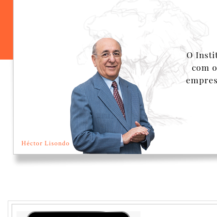
O Inst
com o
empresa
Héctor Lisondo