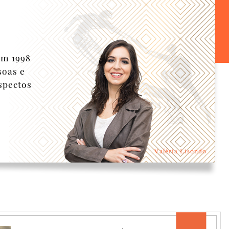
em 1998
soas e
spectos
Valéria Lisondo