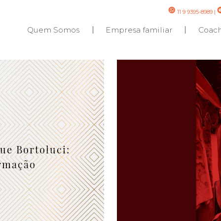
11 9 9395-8989
|
Quem Somos
Empresa familiar
Coac
ue Bortoluci:
ormação