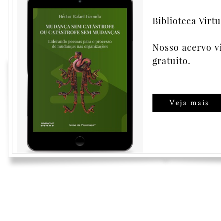
Psicologia do proces
crise organizacional
Biblioteca Virtu
Nosso acervo v
Comprar
gratuito.
Veja mais