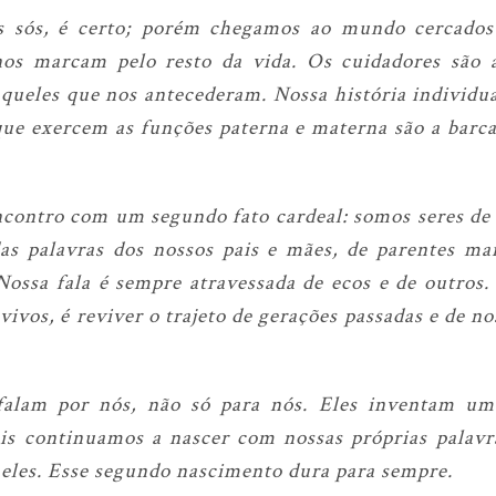
sós, é certo; porém chegamos ao mundo cercados d
nos marcam pelo resto da vida. Os cuidadores são
ueles que nos antecederam. Nossa história individua
 que exercem as funções paterna e materna são a barc
ncontro com um segundo fato cardeal: somos seres d
das palavras dos nossos pais e mães, de parentes ma
ossa fala é sempre atravessada de ecos e de outros. 
vivos, é reviver o trajeto de gerações passadas e de n
 falam por nós, não só para nós. Eles inventam um
ois continuamos a nascer com nossas próprias palav
a eles. Esse segundo nascimento dura para sempre.