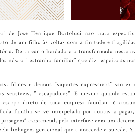
” de José Henrique Bortoluci não trata especifi
ato de um filho às voltas com a finitude e fragilida
stória. De tatear o herdado e o transformado nesta a
dos nós: o ” estranho-familiar” que diz respeito às no
ias, filmes e demais “suportes expressivos” são e
mas sensíveis, ” escapadiços”. E mesmo quando est
o escopo direto de uma empresa familiar, é comum
 Toda família se vê interpelada por contas a pagar
paisagem” existencial, pela interface com um determ
pela linhagem geracional que a antecede e sucede. A