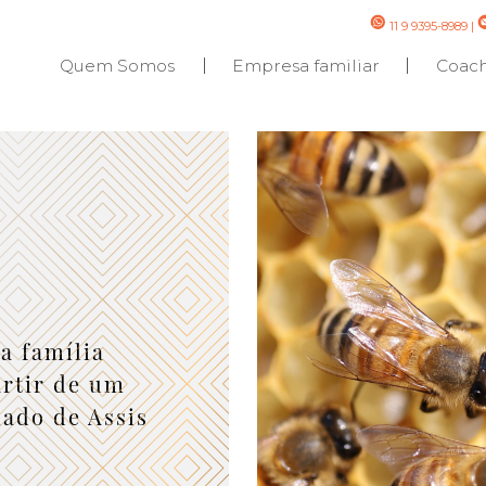
11 9 9395-8989
|
Quem Somos
Empresa familiar
Coac
a família
artir de um
ado de Assis