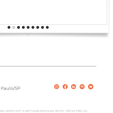
nho de 2024
Comprar
o Paulo/SP
ado, exceto com a permissão prévia por escrito. Site by
Miss Lily