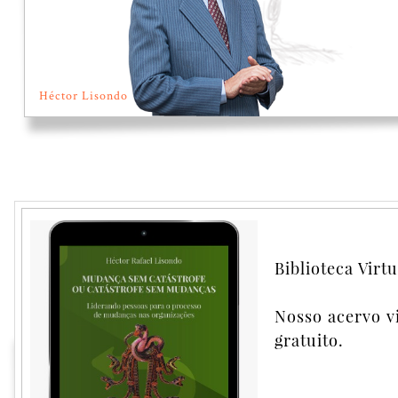
Héctor Lisondo
Psicologia do proces
crise organizacional
Biblioteca Virtu
Nosso acervo v
Comprar
gratuito.