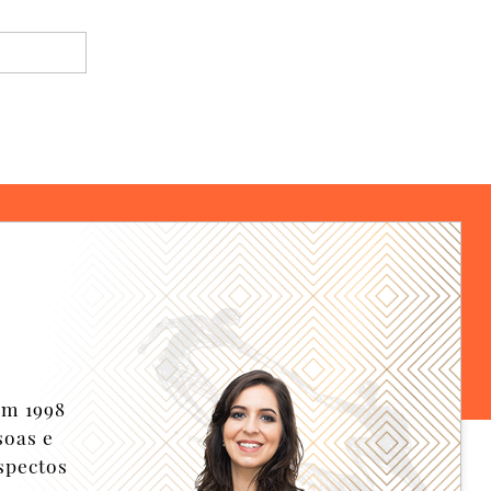
em 1998
soas e
spectos