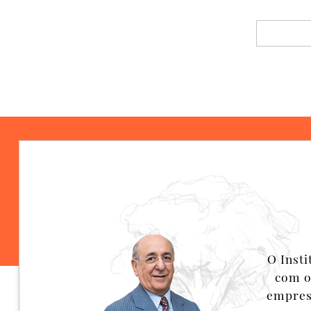
O Inst
com o
empresa