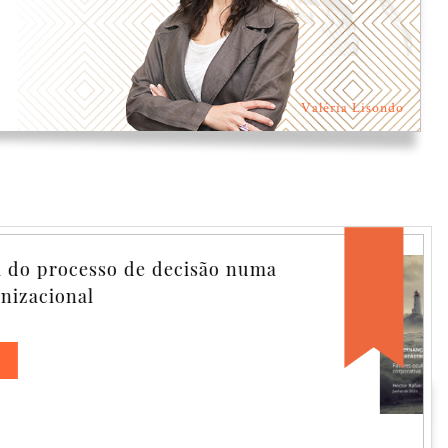
Valéria Lisondo
vernança sem Catástrofe, ou
tástrofe sem Governança
OVERNANÇA SEM CATÁSTROFE,
U CATÁSTROFE SEM GOVERNANÇA
tores ocultos da governança corporativa.
́ctor Rafael Lisondo