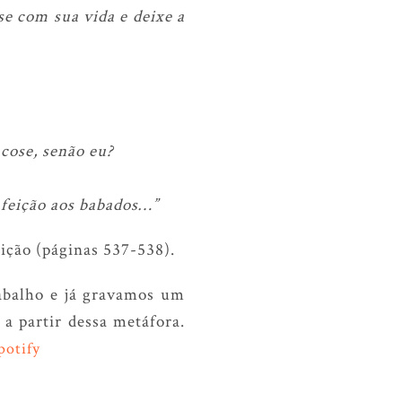
e com sua vida e deixe a
 cose, senão eu?
 feição aos babados…”
ição (páginas 537-538).
abalho e já gravamos um
a partir dessa metáfora.
potify