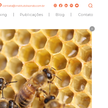
contato@institutolisondo.com.br
hing
Publicações
Blog
Contato