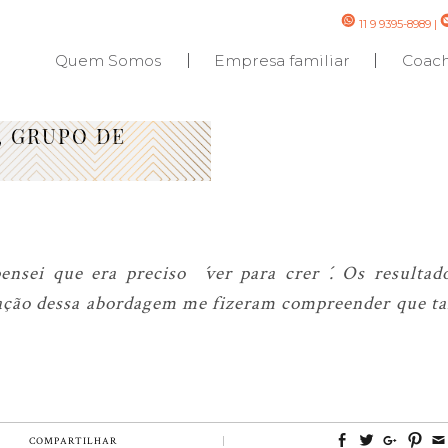
11 9 9395-8989
|
Quem Somos
Empresa familiar
Coac
a, GRUPO DE
R
nsei que era preciso ´ver para crer´. Os resultad
ação dessa abordagem me fizeram compreender que t
COMPARTILHAR