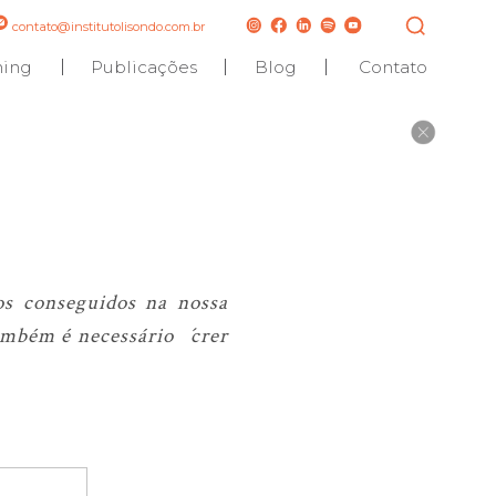
contato@institutolisondo.com.br
hing
Publicações
Blog
Contato
os conseguidos na nossa
ambém é necessário ´crer