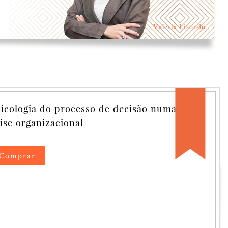
Valéria Lisondo
overnança sem Catástrofe, ou
atástrofe sem Governança
OVERNANÇA SEM CATÁSTROFE,
U CATÁSTROFE SEM GOVERNANÇA
atores ocultos da governança corporativa.
́ctor Rafael Lisondo
unho de 2024