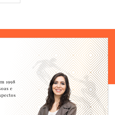
em 1998
soas e
spectos