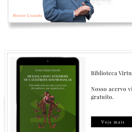
Héctor Lisondo
Psicologia do proce
crise organizacional
Biblioteca Virtu
Nosso acervo v
Comprar
gratuito.
Veja mais