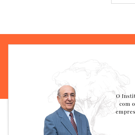
O Inst
com o
empresa