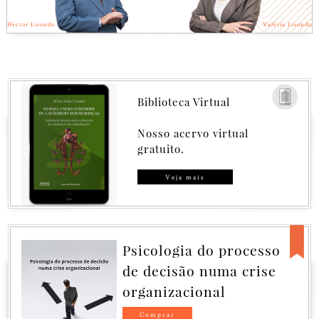
Héctor Lisondo
Valéria Lisondo
Biblioteca Virtual
Nosso acervo virtual
gratuito.
Veja mais
logia do processo
Governanc
cisão numa crise
Catástrofe
izacional
Catástrof
Governanc
ar