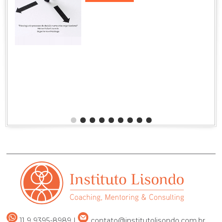
GOVERNANÇA 
OU CATÁSTRO
GOVERNANÇA
Fatores ocultos
corporativa.
Héctor Rafael L
Junho de 2024
Comprar
11 9 9395-8989
|
contato@institutolisondo.com.br