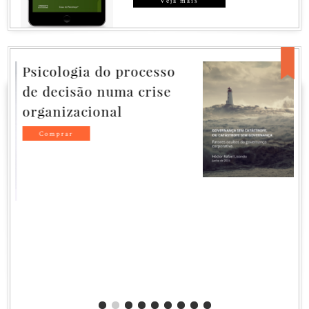
Veja mais
Governança sem
Catástrofe, ou
Catástrofe sem
Governança
GOVERNANÇA SEM CATÁSTROFE,
OU CATÁSTROFE SEM
GOVERNANÇA
Fatores ocultos da governança
corporativa.
Héctor Rafael Lisondo
Junho de 2024
Comprar