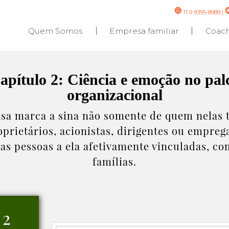
11 9 9395-8989
|
Quem Somos
Empresa familiar
Coac
apítulo 2: Ciência e emoção no pal
organizacional
sa marca a sina não somente de quem nelas t
prietários, acionistas, dirigentes ou empre
s pessoas a ela afetivamente vinculadas, co
famílias.