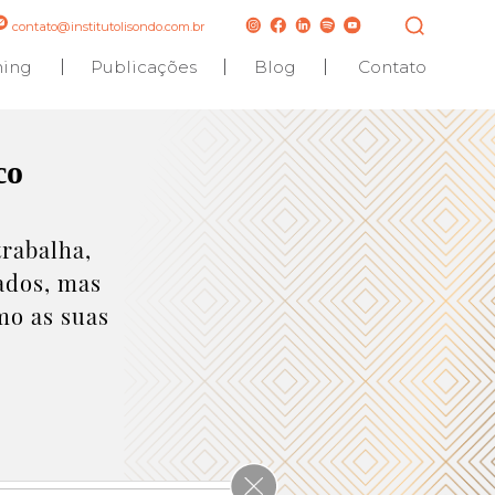
contato@institutolisondo.com.br
hing
Publicações
Blog
Contato
co
rabalha,
gados, mas
mo as suas