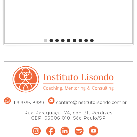
H
J
11 9 9395-8989
|
contato@institutolisondo.com.br
Rua Paraguaçu 174, conj.31, Perdizes
CEP: 05006-010, São Paulo/SP