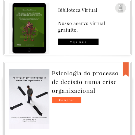
Biblioteca Virtual
Nosso acervo virtual
gratuito.
Veja mais
Psicologia do processo
G
de decisão numa crise
C
organizacional
C
G
Comprar
G
O
G
F
c