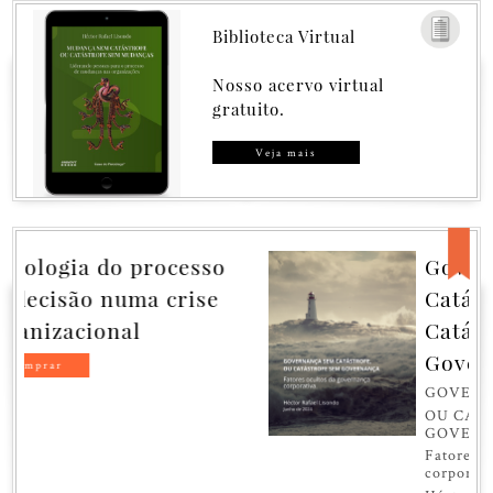
Biblioteca Virtual
Nosso acervo virtual
gratuito.
Veja mais
Governança sem
Catástrofe, ou
Catástrofe sem
Governança
GOVERNANÇA SEM CATÁSTROFE,
OU CATÁSTROFE SEM
GOVERNANÇA
Fatores ocultos da governança
corporativa.