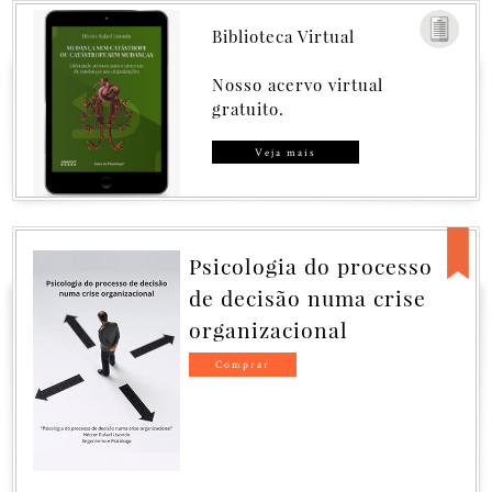
Biblioteca Virtual
Nosso acervo virtual
gratuito.
Veja mais
a do processo
Governança s
o numa crise
Catástrofe, ou
ional
Catástrofe se
Governança
GOVERNANÇA SEM 
OU CATÁSTROFE S
GOVERNANÇA
Fatores ocultos da go
corporativa.