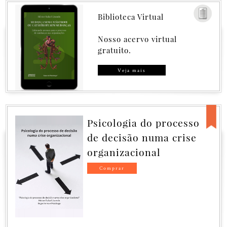
Biblioteca Virtual
Nosso acervo virtual
gratuito.
Veja mais
logia do processo
Governanc
cisão numa crise
Catástrofe
izacional
Catástrof
Governanc
ar
GOVERNANÇA 
OU CATÁSTRO
GOVERNANÇA
Fatores ocultos
corporativa.