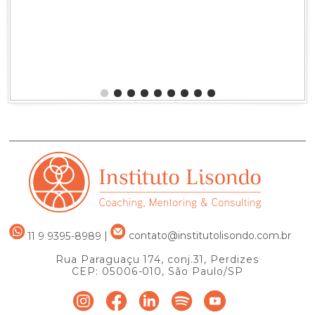
Héctor Rafael L
Junho de 2024
Comprar
11 9 9395-8989
|
contato@institutolisondo.com.br
Rua Paraguaçu 174, conj.31, Perdizes
CEP: 05006-010, São Paulo/SP