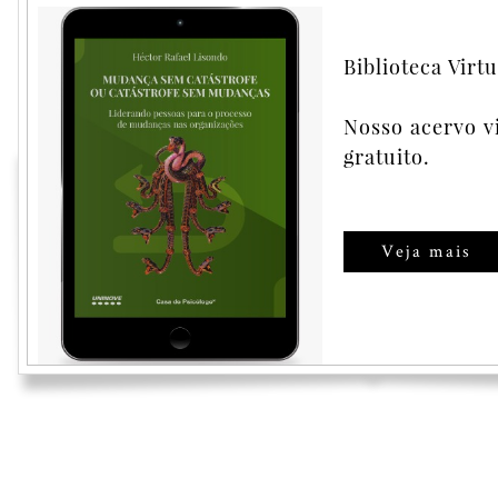
Psicologia do proces
crise organizacional
Biblioteca Virtu
Nosso acervo v
Comprar
gratuito.
Veja mais