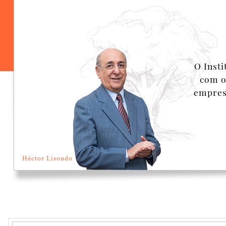
O Inst
com o
empresa
Héctor Lisondo