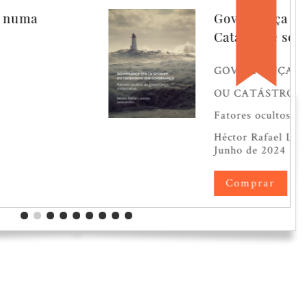
vernança sem Catástrofe, ou
tástrofe sem Governança
OVERNANÇA SEM CATÁSTROFE,
U CATÁSTROFE SEM GOVERNANÇA
tores ocultos da governança corporativa.
́ctor Rafael Lisondo
nho de 2024
Comprar