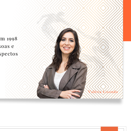
em 1998
soas e
spectos
Valéria Lisondo