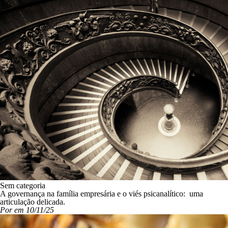
Sem categoria
A governança na família empresária e o viés psicanalítico: uma
articulação delicada.
Por em 10/11/25