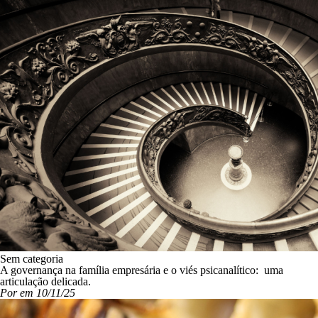
Sem categoria
A governança na família empresária e o viés psicanalítico: uma
articulação delicada.
Por em 10/11/25