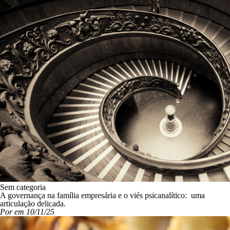
Sem categoria
A governança na família empresária e o viés psicanalítico: uma
articulação delicada.
Por em 10/11/25