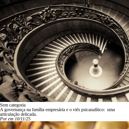
Sem categoria
A governança na família empresária e o viés psicanalítico: uma
articulação delicada.
Por em 10/11/25