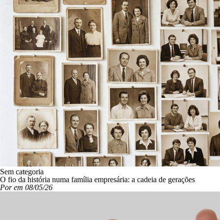
Sem categoria
O fio da história numa família empresária: a cadeia de gerações
Por em 08/05/26