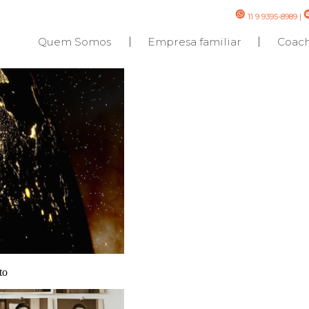
11 9 9395-8989
|
Quem Somos
Empresa familiar
Coac
nto