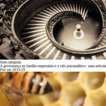
Sem categoria
A governança na família empresária e o viés psicanalítico: uma articul
Por em 10/11/25