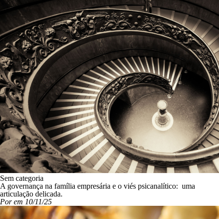
Sem categoria
A governança na família empresária e o viés psicanalítico: uma
articulação delicada.
Por em 10/11/25