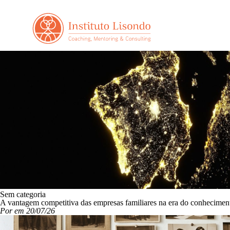
Sem categoria
A vantagem competitiva das empresas familiares na era do conhecime
Por em 20/07/26