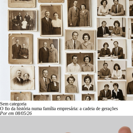
Sem categoria
O fio da história numa família empresária: a cadeia de gerações
Por em 08/05/26