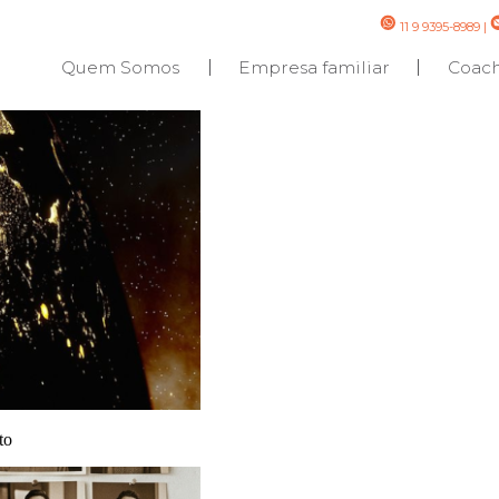
11 9 9395-8989
|
Quem Somos
Empresa familiar
Coac
nto