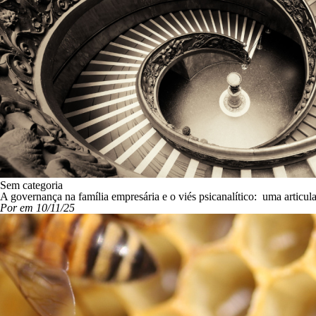
Sem categoria
A governança na família empresária e o viés psicanalítico: uma articul
Por em 10/11/25