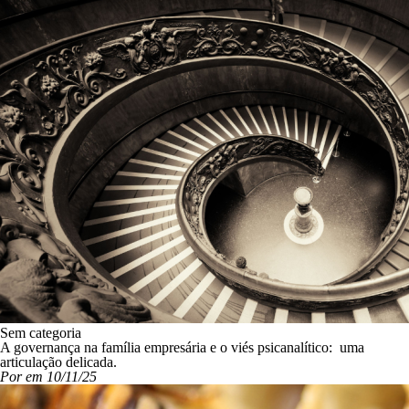
Sem categoria
A governança na família empresária e o viés psicanalítico: uma
articulação delicada.
Por em 10/11/25